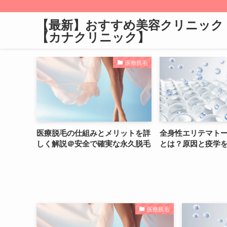
【最新】おすすめ美容クリニック
【カナクリニック】
医療脱毛
コラム
の仕組みとメリットを詳
全身性エリテマトーデス（SLE）
医療
＠安全で確実な永久脱毛
とは？原因と疫学を解説
しく
医療脱毛