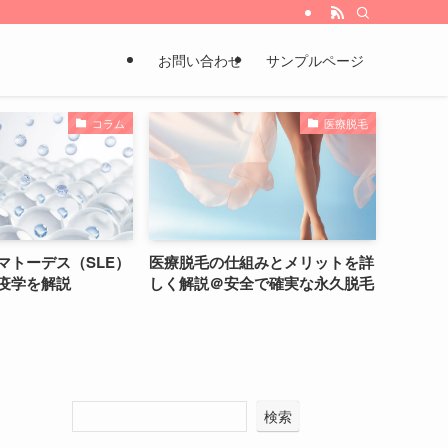
お問い合わせ
サンプルページ
医療脱毛
コ
医療脱毛の仕組みとメリットを詳
全身性エリテマトーデス（SL
しく解説＠安全で確実な永久脱毛
とは？原因と疫学を解説
検索