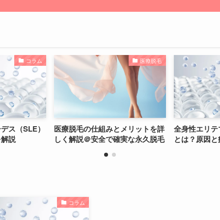
医療脱毛
コラム
脱毛の仕組みとメリットを詳
全身性エリテマトーデス（SLE）
解説＠安全で確実な永久脱毛
とは？原因と疫学を解説
コラム