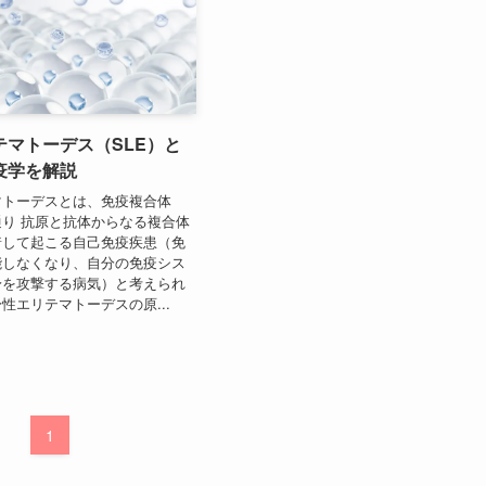
テマトーデス（SLE）と
疫学を解説
マトーデスとは、免疫複合体
り 抗原と抗体からなる複合体
着して起こる自己免疫疾患（免
能しなくなり、自分の免疫シス
身を攻撃する病気）と考えられ
性エリテマトーデスの原...
1